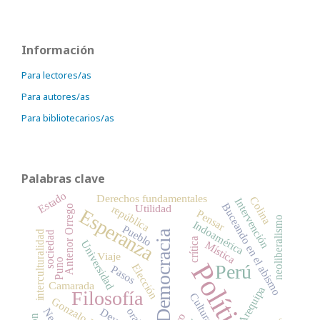
Información
Para lectores/as
Para autores/as
Para bibliotecarios/as
Palabras clave
Estado
Derechos fundamentales
Colina
Intervención
Buceando en el abismo
Utilidad
república
Antenor Orrego
Esperanza
Pensar
neoliberalismo
Indoamérica
Pueblo
Democracia
interculturalidad
sociedad
crítica
Universidad
Mística
Viaje
Puno
Política
Perú
Elección
Pasos
Camarada
Arequipa
Filosofía
Cultura