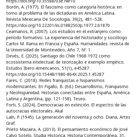
https://doi.org/10.35588/03e7wr10
Borón, A. (1977). El fascismo como categoría histórica: en
torno al problema de las dictaduras en América Latina.
Revista Mexicana De Sociología, 39(2), 481–528.
https://doi.org/10.22201/iis.01882503p.1977.2.61870
Ceamanos, R. (2007). Los estudios en el extranjero como
período formativo. La experiencia del historiador y sociólogo
Carlos M. Rama en Francia y España. Humanidades: revista de
la Universidad de Montevideo, Año 7, Nº. 1.
Devés, E. (2025). Santiago do Chile 1968-1972 como
ecossistema intelectual: de teorização e exemplo empírico.
Estudos Ibero-Americanos, 51(1), e45287.
https://doi.org/10.15448/1980-864X.2025.1.45287
Fares, C. (2018). Redes franquistas e hispanismos
modernizantes. En Figallo, B. (Ed.) Desarrollismo, Franquismo
y Neohispanidad. Historias conectadas entre España, América
Latina y Argentina, (pp. 121-158). Teseo.
Forti, S. (2024). Democracias en extinción. El espectro de las
autocracias electorales. Akal
Laín, P. (1945). La generación del noventa y ocho. Diana, Artes
Graf.
Prieto Mazaira, A. (2013). El pensamiento económico de José
Calvo Sotelo. Studia Historica. Historia Contemporánea, 31,