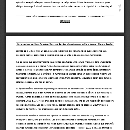
episodios excepcionales para convertirse en parte del paisaje cotidiano; 
también es 
incómoda, 
pues
1
obliga a interrogar los fundamentos mismos desde los cuales pensamos la dignidad, la convivencia y el 
Página
Disenso. Crítica y Reflexión Latinoamericana
| e
-
ISSN: 27
09
-
6807 / Volumen 
8
| N° I
I
diciembre
| 202
5
Revista editada por Barro Pensativo. Centro de Estudios e Investigaciones en Humanidades y Ciencias Sociales
sentido de la vida común. En este contexto, la pregunta por lo humano no puede reducirse a un 
problema técnico, económico o jurídico
, sino que 
es, ante todo, una pregunta humanística.
No es casual que esta interrogante haya surgido con fuerza en la cultura griega, allí donde Occidente 
comenzó a pensarse a sí mismo. Antes de que existieran teorías sistemáticas sobre los derechos, el 
Estado o la ética, los griegos buscaron comprender lo h
umano a través del canto épico, la tragedia y, 
finalmente, la filosofía. En ese tránsito, la humanidad no aparece como un dato biológico ni como una 
abstracción ideal, sino como una experiencia vivida
,
frágil, conflictiva, expuesta al dolor, pero también 
a
bierta a la razón y a la vida en común.
La épica homérica constituye el primer gran escenario de esta reflexión. Desde los versos iniciales de 
la 
Ilíada
, Homero sitúa al ser humano en el centro de una tensión radical: la cólera, el sufrimiento y la 
muerte. “Canta, oh diosa, la cólera del Pelida Aquiles; cólera funesta que causó males a los aqueos” 
(Homero, 2022, p. 23). No se trata solo del relato de una 
guerra, sino de una meditación poética sobre 
la condición humana. Los dioses intervienen, deciden, castigan; pero no padecen. El sufrimiento es 
exclusivo del hombre, y es precisamente esa herida la que lo define.
En el mundo homérico, ser humano significa ser mortal. La distancia entre dioses y hombres no se 
mide por el poder, sino por el límite. Los dioses son inmunes al tiempo; los hombres, no. Esta 
conciencia alcanza su expresión más lúcida cuando Aquiles, ya mu
erto, confiesa a Odiseo que preferiría 
una vida humilde antes que reinar entre las sombras del Hades (Homero, 2022, p. 162). La afirmación 